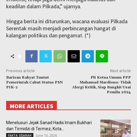
keadilan dalam Pilkada,” ujarnya.
Hingga berita ini diturunkan, wacana evaluasi Pilkada
Serentak masih menjadi perbincangan hangat di
kalangan politikus dan pengamat. (*)
Previous article
Next article
Barisan Rakyat Tuntut
Plt Ketua Umum PPP
Pemerintah Cabut Status PSN
Muhamad Mardiono: Tidak
PIK-2
Alergi Kritik, Siap Bangkit Usai
Pemilu 2024
MORE ARTICLES
Menelusuri Jejak Sanad Hadis Imam Bukhari
dan Tirmidzi di Termez, Kota...
June 13, 2026
FAKTA SEJARAH