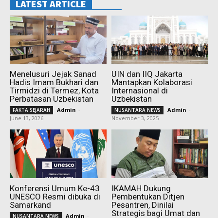
LATEST ARTICLE
Menelusuri Jejak Sanad
UIN dan IIQ Jakarta
Hadis Imam Bukhari dan
Mantapkan Kolaborasi
Tirmidzi di Termez, Kota
Internasional di
Perbatasan Uzbekistan
Uzbekistan
Admin
-
Admin
-
FAKTA SEJARAH
NUSANTARA NEWS
June 13, 2026
November 3, 2025
Konferensi Umum Ke-43
IKAMAH Dukung
UNESCO Resmi dibuka di
Pembentukan Ditjen
Samarkand
Pesantren, Dinilai
Strategis bagi Umat dan
Admin
-
NUSANTARA NEWS