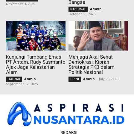
Bangsa
November 3, 2025
Admin
-
NASIONAL
October 10, 2025
Kunjungi Tambang Emas
Menjaga Akal Sehat
PT Antam, Rudy Susmanto
Demokrasi: Kiprah
Ajak Jaga Kelestarian
Strategis PKB dalam
Alam
Politik Nasional
Admin
-
Admin
-
July 25, 2025
DAERAH
OPINI
September 12, 2025
REDAKSI