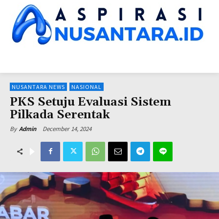
HOME
NUSANTARA NEWS
KINERJA LEMNEG
SUARA DPR
SUA
NUSANTARA NEWS
NASIONAL
PKS Setuju Evaluasi Sistem
Pilkada Serentak
December 14, 2024
By
Admin