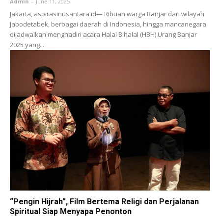
Admin
-
June 11, 2025
Jakarta, aspirasinusantara.id— Ribuan warga Banjar dari wilayah
Jabodetabek, berbagai daerah di Indonesia, hingga mancanegara
dijadwalkan menghadiri acara Halal Bihalal (HBH) Urang Banjar
2025 yang...
“Pengin Hijrah”, Film Bertema Religi dan Perjalanan
Spiritual Siap Menyapa Penonton