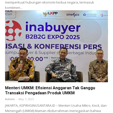
memperkuat hubungan ekonomi kedua negara, termasuk
komitmen...
Menteri UMKM: Efisiensi Anggaran Tak Ganggu
Transaksi Pengadaan Produk UMKM
Admin
-
May 7, 2025
JAKARTA, ASPIRASINUSANTARA.ID – Menteri Usaha Mikro, Kecil, dan
Menengah (UMKM) Maman Abdurrahman menegaskan bahwa