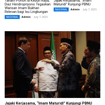
Tanam Pohon di Kebun Raya,
Jajaki Kerjasama, “Imam
Diaz Hendropriyono Tegaskan
Maturidi” Kunjungi PBNU
Warisan Imam Bukhari
Admin
-
July 7, 2025
NASIONAL
Relevan bagi Isu Lingkungan
Admin
-
July 7, 2025
NASIONAL
Jajaki Kerjasama, “Imam Maturidi” Kunjungi PBNU