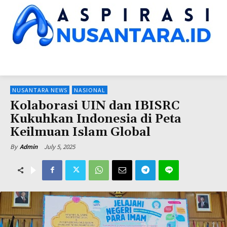
HOME
NUSANTARA NEWS
KINERJA LEMNEG
SUARA DPR
SUA
NUSANTARA NEWS
NASIONAL
Kolaborasi UIN dan IBISRC
Kukuhkan Indonesia di Peta
Keilmuan Islam Global
July 5, 2025
By
Admin