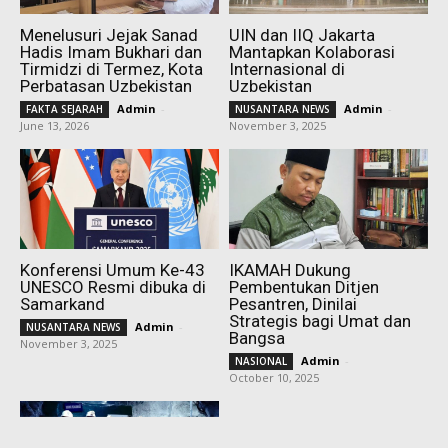
Menelusuri Jejak Sanad
UIN dan IIQ Jakarta
Hadis Imam Bukhari dan
Mantapkan Kolaborasi
Tirmidzi di Termez, Kota
Internasional di
Perbatasan Uzbekistan
Uzbekistan
Admin
-
Admin
-
FAKTA SEJARAH
NUSANTARA NEWS
June 13, 2026
November 3, 2025
Konferensi Umum Ke-43
IKAMAH Dukung
UNESCO Resmi dibuka di
Pembentukan Ditjen
Samarkand
Pesantren, Dinilai
Strategis bagi Umat dan
Admin
-
NUSANTARA NEWS
Bangsa
November 3, 2025
Admin
-
NASIONAL
October 10, 2025