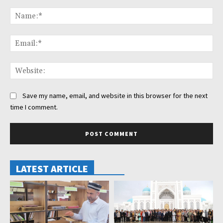
Comment:
Na
Ema
Web
Save my name, email, and website in this browser for the next
time I comment.
LATEST ARTICLE