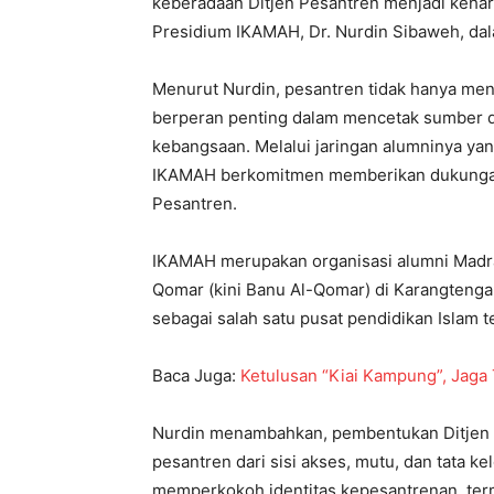
keberadaan Ditjen Pesantren menjadi kehar
Presidium IKAMAH, Dr. Nurdin Sibaweh, dala
Menurut Nurdin, pesantren tidak hanya men
berperan penting dalam mencetak sumber d
kebangsaan. Melalui jaringan alumninya yang
IKAMAH berkomitmen memberikan dukungan 
Pesantren.
IKAMAH merupakan organisasi alumni Madra
Qomar (kini Banu Al-Qomar) di Karangtengah
sebagai salah satu pusat pendidikan Islam te
Baca Juga:
Ketulusan “Kiai Kampung”, Jaga 
Nurdin menambahkan, pembentukan Ditjen
pesantren dari sisi akses, mutu, dan tata k
memperkokoh identitas kepesantrenan, ter