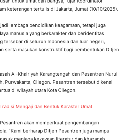
usan untuk umat dan bangsa,” ujar Koordinator
m keterangan tertulis di Jakarta, Jumat (10/10/2025).
jadi lembaga pendidikan keagamaan, tetapi juga
aya manusia yang berkarakter dan beridentitas
 tersebar di seluruh Indonesia dan luar negeri,
serta masukan konstruktif bagi pembentukan Ditjen
sah Al-Khairiyah Karangtengah dan Pesantren Nurul
, Purwakarta, Cilegon. Pesantren tersebut dikenal
rtua di wilayah utara Kota Cilegon.
Tradisi Mengaji dan Bentuk Karakter Umat
 Pesantren akan memperkuat pengembangan
elola. “Kami berharap Ditjen Pesantren juga mampu
masuk menjaga kekayaan literatur dan khazanah