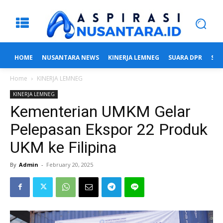
HOME
NUSANTARA NEWS
KINERJA LEMNEG
SUARA DPR
SUA
Home
KINERJA LEMNEG
KINERJA LEMNEG
Kementerian UMKM Gelar
Pelepasan Ekspor 22 Produk
UKM ke Filipina
By
Admin
-
February 20, 2025