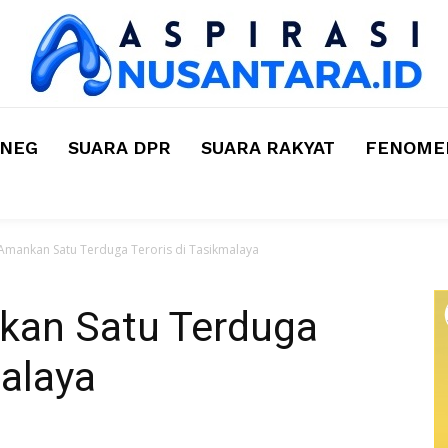
MNEG
SUARA DPR
SUARA RAKYAT
FENOMEN
Amankan Satu Terduga Teroris di Tasikmalaya
kan Satu Terduga
malaya