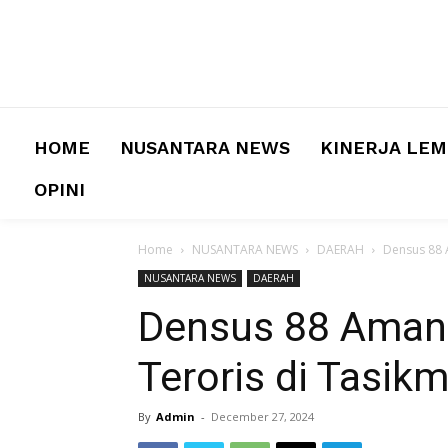
HOME
NUSANTARA NEWS
KINERJA LE
OPINI
Home
NUSANTARA NEWS
DAERAH
Densus 88 
NUSANTARA NEWS
DAERAH
Densus 88 Aman
Teroris di Tasik
By
Admin
-
December 27, 2024