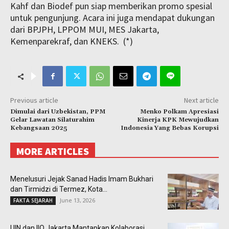
Kahf dan Biodef pun siap memberikan promo spesial
untuk pengunjung. Acara ini juga mendapat dukungan
dari BPJPH, LPPOM MUI, MES Jakarta,
Kemenparekraf, dan KNEKS. (*)
Previous article
Next article
Dimulai dari Uzbekistan, PPM
Menko Polkam Apresiasi
Gelar Lawatan Silaturahim
Kinerja KPK Mewujudkan
Kebangsaan 2025
Indonesia Yang Bebas Korupsi
MORE ARTICLES
Menelusuri Jejak Sanad Hadis Imam Bukhari
dan Tirmidzi di Termez, Kota...
June 13, 2026
FAKTA SEJARAH
UIN dan IIQ Jakarta Mantapkan Kolaborasi