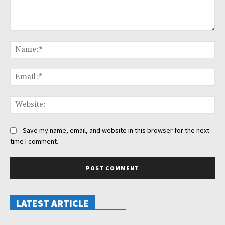
Comment:
Na
Ema
Web
Save my name, email, and website in this browser for the next
time I comment.
LATEST ARTICLE