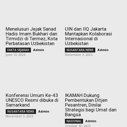
Menelusuri Jejak Sanad
UIN dan IIQ Jakarta
Hadis Imam Bukhari dan
Mantapkan Kolaborasi
Tirmidzi di Termez, Kota
Internasional di
Perbatasan Uzbekistan
Uzbekistan
Admin
-
Admin
-
FAKTA SEJARAH
NUSANTARA NEWS
June 13, 2026
November 3, 2025
Konferensi Umum Ke-43
IKAMAH Dukung
UNESCO Resmi dibuka di
Pembentukan Ditjen
Samarkand
Pesantren, Dinilai
Strategis bagi Umat dan
Admin
-
NUSANTARA NEWS
Bangsa
November 3, 2025
Admin
-
NASIONAL
October 10, 2025