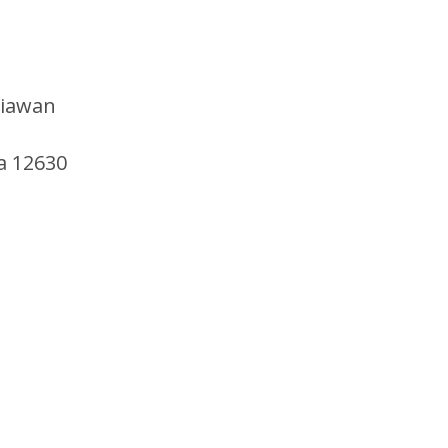
tiawan
a 12630